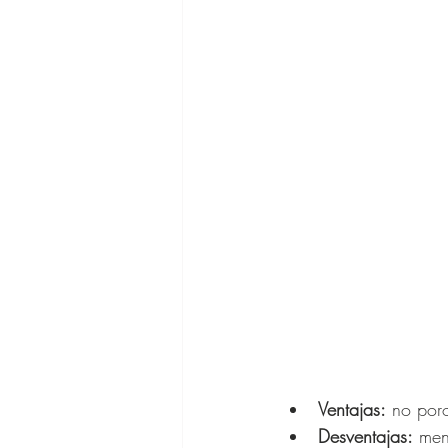
Ventajas:
 no por
Desventajas:
 men