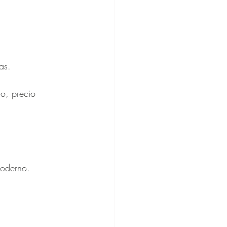
as.
.
o, precio 
moderno.