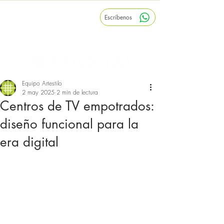
Escríbenos
Inicio
Nosotros
Blog
Equipo Artestilo
2 may 2025
2 min de lectura
Centros de TV empotrados:
diseño funcional para la
era digital