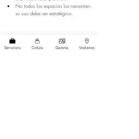
No todos los espacios los necesitan: 
su uso debe ser estratégico.
Ideas para usar lambrines 
Servicios
Cotiza
Galería
Visítanos
modernos en tu hogar
Recámara:
 cabecera de cama con 
lambrín en tono nogal o roble claro.
Sala:
 muro de TV con 
lambrín 
vertical
 que combine con el mueble.
Pasillo u oficina:
 franjas horizontales 
para alargar visualmente el espacio.
Comedor:
 muro de fondo con 
iluminación indirecta integrada en el 
lambrín.