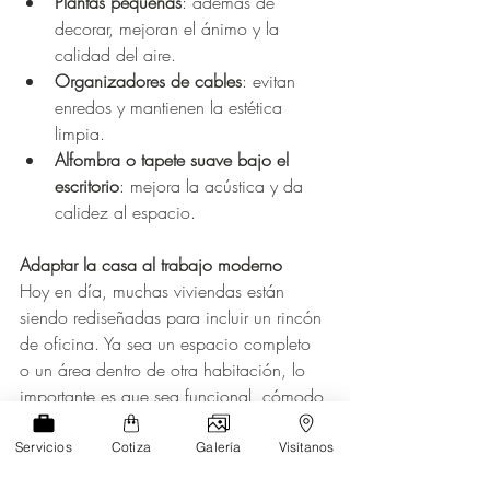
Plantas pequeñas
: además de 
decorar, mejoran el ánimo y la 
calidad del aire.
Organizadores de cables
: evitan 
enredos y mantienen la estética 
limpia.
Alfombra o tapete suave bajo el 
escritorio
: mejora la acústica y da 
calidez al espacio.
Adaptar la casa al trabajo moderno
Hoy en día, muchas viviendas están 
siendo rediseñadas para incluir un rincón 
de oficina. Ya sea un espacio completo 
o un área dentro de otra habitación, lo 
importante es que sea funcional, cómodo 
y esté pensado para el uso diario.
Servicios
Cotiza
Galería
Visítanos
El 
home office
 no es una moda pasajera: 