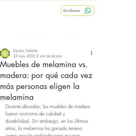
Escríbenos
Inicio
Nosotros
Blog
Equipo Artestilo
25 may 2025
2 min de lectura
Muebles de melamina vs.
madera: por qué cada vez
más personas eligen la
melamina
Durante décadas, los muebles de madera 
fueron sinónimo de calidad y 
durabilidad. Sin embargo, en los últimos 
años, la melamina ha ganado terreno 
como opción preferida para quienes 